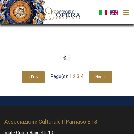
Page(s):
1
2
3
4
« Prev
Next »
Associazione Culturale Il Parnaso ETS
Viale Guido Baccelli, 10