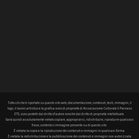
Tutto ciò che è riportato su questo sito web, documentazione, contenuti, testi, immagini, il
logo, il lavoro artistico e la grafica sono di proprietà di Associazione Culturale Il Parnaso
ETS, sono protetti dal diritto d'autore nonché dal diritto di proprietà intellettuale.
Sarà quindi assolutamente vietato copiare, appropriarsi, ridistribuire, riprodurre qualsiasi
frase, contento o immagine presente su di questo sito.
È vietata la copia e la riproduzione dei contenuti e immagini in qualsiasi forma.
È vietata la redistribuzione e la pubblicazione dei contenuti e immagini non autorizzata