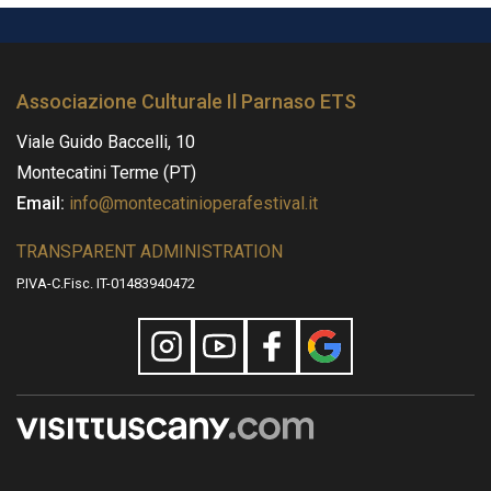
V
g
.
i
Associazione Culturale Il Parnaso ETS
d
Viale Guido Baccelli, 10
e
Montecatini Terme (PT)
o
Email:
info@montecatinioperafestival.it
TRANSPARENT ADMINISTRATION
P.IVA-C.Fisc. IT-01483940472